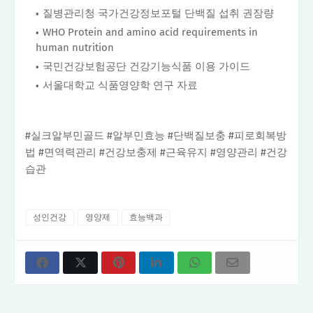
질병관리청 국가건강정보포털 단백질 섭취 권장량
WHO Protein and amino acid requirements in
human nutrition
국민건강보험공단 건강기능식품 이용 가이드
서울대학교 식품영양학 연구 자료
#실크알부민골드 #알부민효능 #단백질보충 #피로회복방
법 #면역력관리 #건강보충제 #근육유지 #영양관리 #건강
습관
성인건강
영양제
효능백과