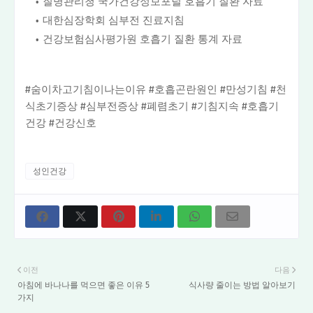
질병관리청 국가건강정보포털 호흡기 질환 자료
대한심장학회 심부전 진료지침
건강보험심사평가원 호흡기 질환 통계 자료
#숨이차고기침이나는이유 #호흡곤란원인 #만성기침 #천
식초기증상 #심부전증상 #폐렴초기 #기침지속 #호흡기
건강 #건강신호
성인건강
이전
다음
아침에 바나나를 먹으면 좋은 이유 5
식사량 줄이는 방법 알아보기
가지