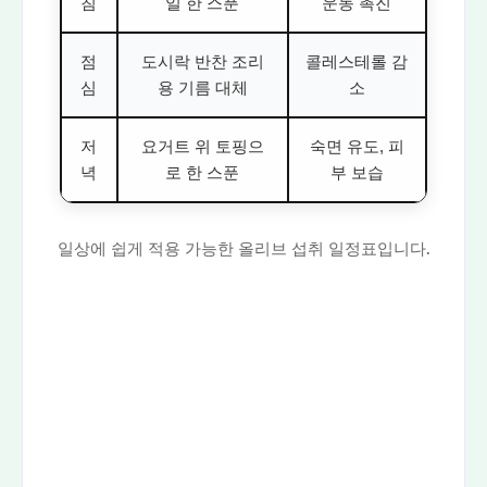
침
일 한 스푼
운동 촉진
점
도시락 반찬 조리
콜레스테롤 감
심
용 기름 대체
소
저
요거트 위 토핑으
숙면 유도, 피
녁
로 한 스푼
부 보습
일상에 쉽게 적용 가능한 올리브 섭취 일정표입니다.