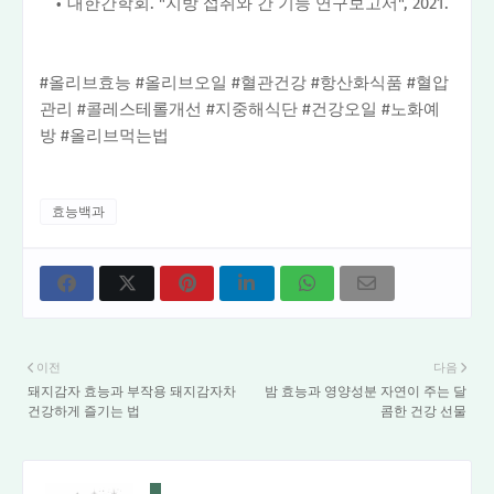
대한간학회. "지방 섭취와 간 기능 연구보고서", 2021.
#올리브효능 #올리브오일 #혈관건강 #항산화식품 #혈압
관리 #콜레스테롤개선 #지중해식단 #건강오일 #노화예
방 #올리브먹는법
효능백과
이전
다음
돼지감자 효능과 부작용 돼지감자차
밤 효능과 영양성분 자연이 주는 달
건강하게 즐기는 법
콤한 건강 선물